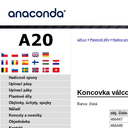
a20.cz
»
Plastové díly
»
Hadice pro
Hadicové spony
Upínací pásy
Upínací páky
Koncovka válc
Plastové díly
Objímky, úchyty, spojky
Barva: žlutá
Nářadí
obj. číslo
Konzoly a nosníky
466447
Objednávka
466448
Kontakt