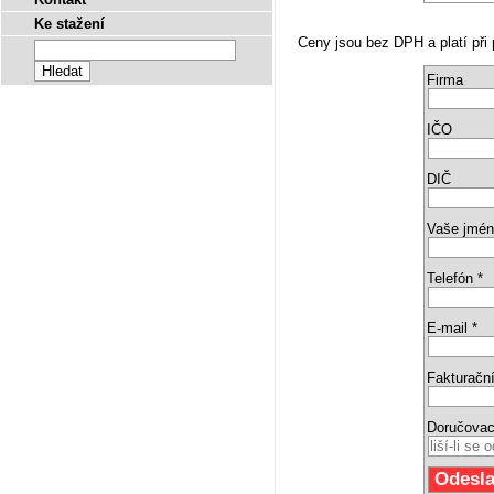
Ke stažení
Ceny jsou bez DPH a platí při 
Firma
IČO
DIČ
Vaše jmén
Telefón *
E-mail *
Fakturační
Doručovac