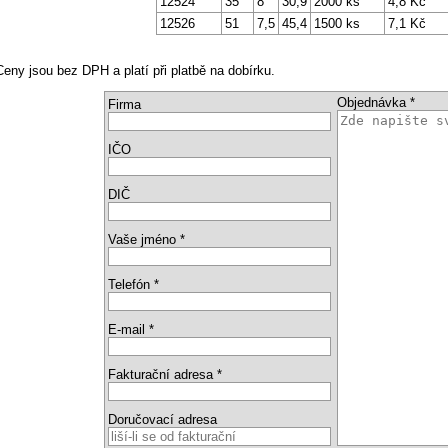
12524
35
8
30,9
2000 ks
4,8 Kč
12526
51
7,5
45,4
1500 ks
7,1 Kč
Ceny jsou bez DPH a platí při platbě na dobírku.
Objednávka *
Firma
IČO
DIČ
Vaše jméno *
Telefón *
E-mail *
Fakturační adresa *
Doručovací adresa