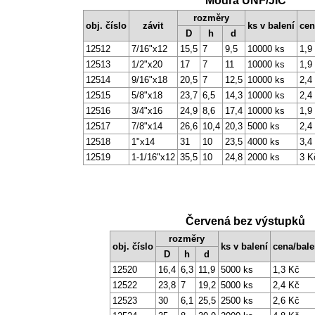
Modrá UNF/JIC
rozměry
obj. číslo
závit
ks v balení
cen
D
h
d
12512
7/16"x12
15,5
7
9,5
10000 ks
1,9
12513
1/2"x20
17
7
11
10000 ks
1,9
12514
9/16"x18
20,5
7
12,5
10000 ks
2,4
12515
5/8"x18
23,7
6,5
14,3
10000 ks
2,4
12516
3/4"x16
24,9
8,6
17,4
10000 ks
1,9
12517
7/8"x14
26,6
10,4
20,3
5000 ks
2,4
12518
1"x14
31
10
23,5
4000 ks
3,4
12519
1-1/16"x12
35,5
10
24,8
2000 ks
3 K
Červená bez výstupků
rozměry
obj. číslo
ks v balení
cena/bale
D
h
d
12520
16,4
6,3
11,9
5000 ks
1,3 Kč
12522
23,8
7
19,2
5000 ks
2,4 Kč
12523
30
6,1
25,5
2500 ks
2,6 Kč