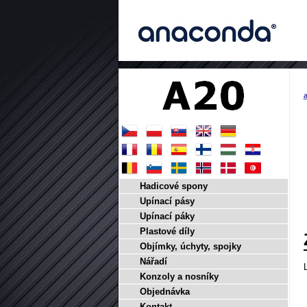
a
Hadicové spony
Upínací pásy
Upínací páky
Plastové díly
Objímky, úchyty, spojky
Nářadí
Konzoly a nosníky
Objednávka
Kontakt