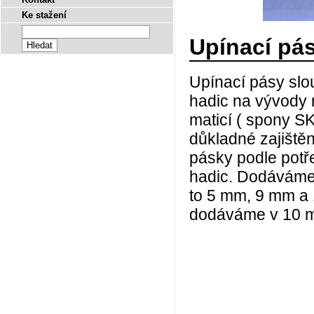
Ke stažení
Upínací pá
Upínací pásy slo
hadic na vývody 
maticí ( spony S
důkladné zajištění
pásky podle potře
hadic. Dodáváme 
to 5 mm, 9 mm a
dodáváme v 10 m 