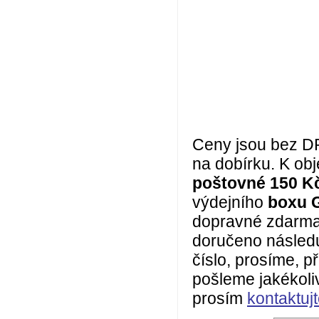
Ceny jsou bez DPH
na dobírku. K o
poštovné 150 K
výdejního
boxu 
dopravné zdarma!
doručeno následu
číslo, prosíme, 
pošleme jakékoli
prosím
kontaktuj