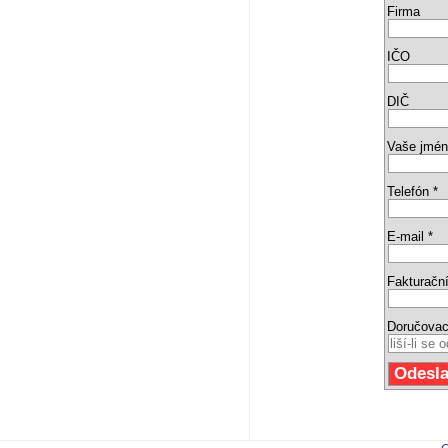
Firma
IČO
DIČ
Vaše jmén
Telefón *
E-mail *
Fakturační
Doručovac