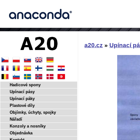
a20.cz
»
Upínací p
Hadicové spony
Upínací pásy
Upínací páky
Plastové díly
Objímky, úchyty, spojky
Nářadí
Konzoly a nosníky
Objednávka
Kontakt