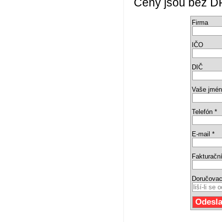
Ceny jsou bez DPH
Firma
IČO
DIČ
Vaše jmén
Telefón *
E-mail *
Fakturační
Doručovac