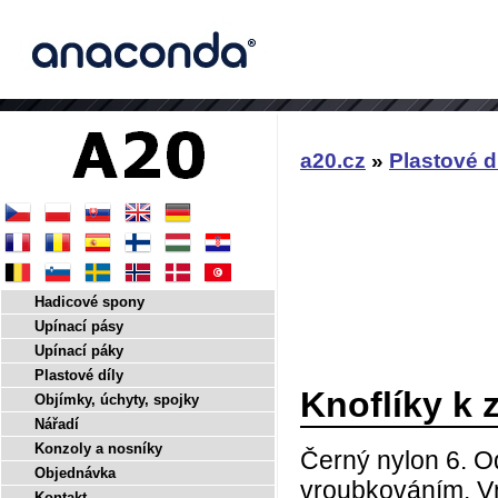
a20.cz
»
Plastové d
Hadicové spony
Upínací pásy
Upínací páky
Plastové díly
Knoflíky k z
Objímky, úchyty, spojky
Nářadí
Konzoly a nosníky
Černý nylon 6. O
Objednávka
vroubkováním. Vn
Kontakt