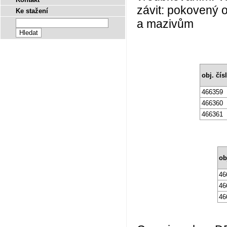
závit: pokovený o
Ke stažení
a mazivům
obj. čís
466359
466360
466361
ob
46
46
46